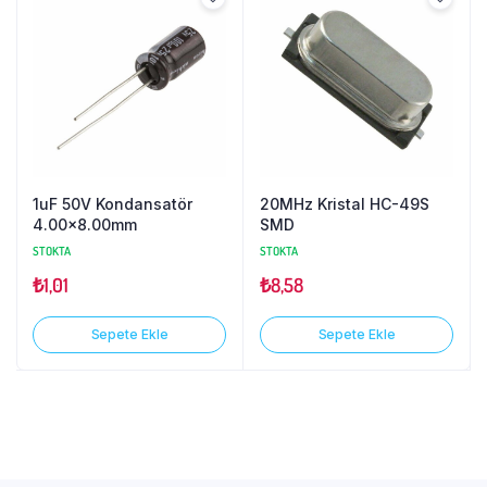
1uF 50V Kondansatör
20MHz Kristal HC-49S
4.00×8.00mm
SMD
STOKTA
STOKTA
₺
1,01
₺
8,58
Sepete Ekle
Sepete Ekle