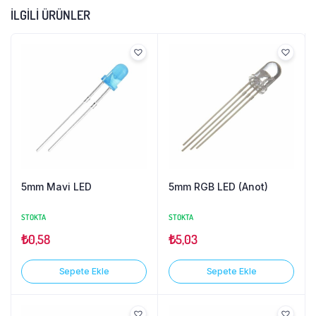
İLGILI ÜRÜNLER
5mm Mavi LED
5mm RGB LED (Anot)
STOKTA
STOKTA
₺
0,58
₺
5,03
Sepete Ekle
Sepete Ekle