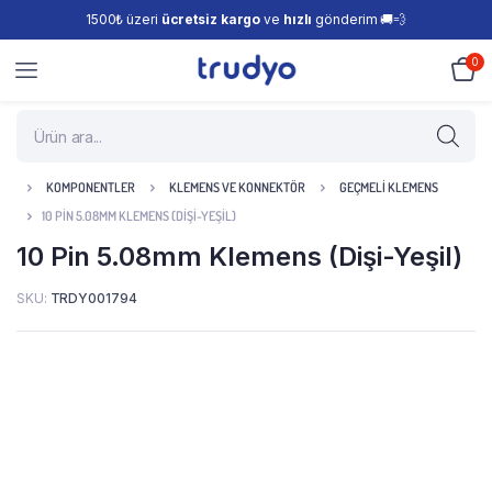
1500₺ üzeri
ücretsiz kargo
ve
hızlı
gönderim 🚚💨
0
KOMPONENTLER
KLEMENS VE KONNEKTÖR
GEÇMELI KLEMENS
10 PIN 5.08MM KLEMENS (DIŞI-YEŞIL)
10 Pin 5.08mm Klemens (Dişi-Yeşil)
SKU:
TRDY001794