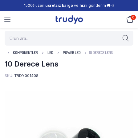
1500₺ üzeri
ücretsiz kargo
ve
hızlı
gönderim 🚚💨
0
KOMPONENTLER
LED
POWER LED
10 DERECE LENS
10 Derece Lens
SKU:
TRDY001408