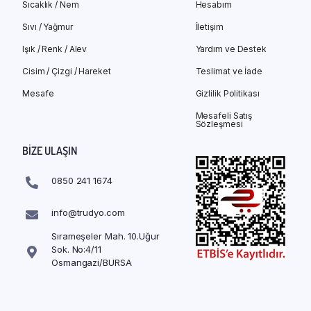
Sıcaklık / Nem
Hesabım
Sıvı / Yağmur
İletişim
Işık / Renk / Alev
Yardım ve Destek
Cisim / Çizgi / Hareket
Teslimat ve İade
Mesafe
Gizlilik Politikası
Mesafeli Satış
Sözleşmesi
BIZE ULAŞIN
0850 241 1674
info@trudyo.com
Sırameşeler Mah. 10.Uğur
Sok. No:4/11
Osmangazi/BURSA