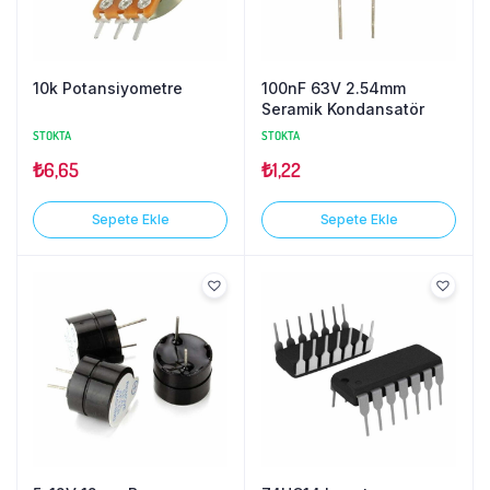
10k Potansiyometre
100nF 63V 2.54mm
Seramik Kondansatör
STOKTA
STOKTA
₺
6,65
₺
1,22
Sepete Ekle
Sepete Ekle