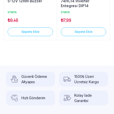
5-12V 12mm Buzzer
74HC14 Inverter
Entegresi DIP14
STOKTA
STOKTA
₺
9,46
₺
7,99
Sepete Ekle
Sepete Ekle
Güvenli Ödeme
1500₺ Üzeri
Altyapısı
Ücretsiz Kargo
Kolay İade
Hızlı Gönderim
Garantisi