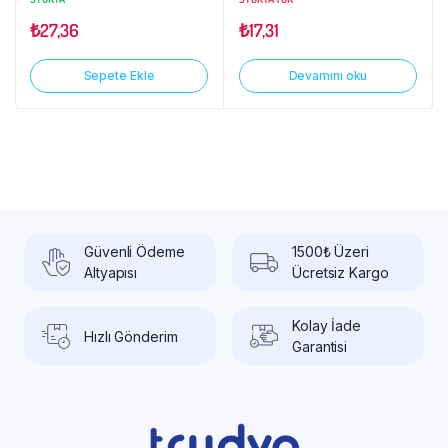
₺
27,36
₺
17,31
Sepete Ekle
Devamını oku
Güvenli Ödeme
1500₺ Üzeri
Altyapısı
Ücretsiz Kargo
Kolay İade
Hızlı Gönderim
Garantisi