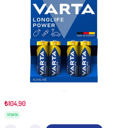
₺
104,90
STOKTA