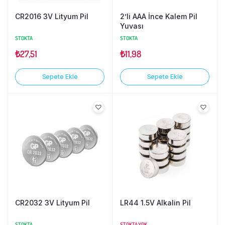
CR2016 3V Lityum Pil
2’li AAA İnce Kalem Pil
Yuvası
STOKTA
STOKTA
₺
27,51
₺
11,98
Sepete Ekle
Sepete Ekle
CR2032 3V Lityum Pil
LR44 1.5V Alkalin Pil
STOKTA
STOKTA YOK