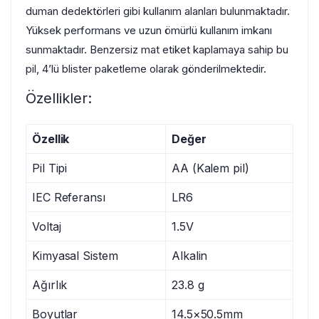
duman dedektörleri gibi kullanım alanları bulunmaktadır.
Yüksek performans ve uzun ömürlü kullanım imkanı
sunmaktadır. Benzersiz mat etiket kaplamaya sahip bu
pil, 4’lü blister paketleme olarak gönderilmektedir.
Özellikler:
Özellik
Değer
Pil Tipi
AA (Kalem pil)
IEC Referansı
LR6
Voltaj
1.5V
Kimyasal Sistem
Alkalin
Ağırlık
23.8 g
Boyutlar
14.5×50.5mm