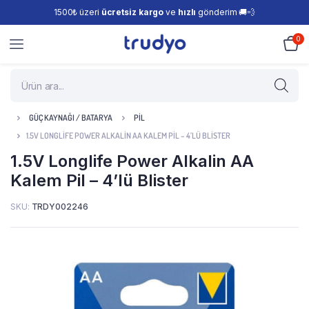
1500₺ üzeri
ücretsiz kargo
ve
hızlı
gönderim 🚚💨
0
GÜÇ KAYNAĞI / BATARYA
PIL
1.5V LONGLIFE POWER ALKALIN AA KALEM PIL – 4’LÜ BLISTER
1.5V Longlife Power Alkalin AA
Kalem Pil – 4’lü Blister
SKU:
TRDY002246