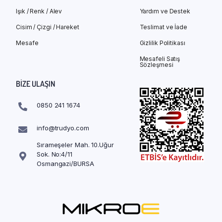
Işık / Renk / Alev
Yardım ve Destek
Cisim / Çizgi / Hareket
Teslimat ve İade
Mesafe
Gizlilik Politikası
Mesafeli Satış
Sözleşmesi
BIZE ULAŞIN
0850 241 1674
info@trudyo.com
Sırameşeler Mah. 10.Uğur
Sok. No:4/11
Osmangazi/BURSA