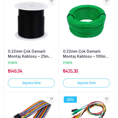
0.22mm Çok Damarlı
0.22mm Çok Damarlı
Montaj Kablosu – 25m
Montaj Kablosu – 100m
Siyah
Yeşil
STOKTA
STOKTA
₺
146,04
₺
435,30
Sepete Ekle
Sepete Ekle
20%