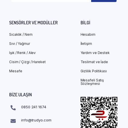
SENSÖRLER VE MODÜLLER
BILGI
Sıcaklık / Nem
Hesabım
Sıvı / Yağmur
İletişim
Işık / Renk / Alev
Yardım ve Destek
Cisim / Çizgi / Hareket
Teslimat ve İade
Mesafe
Gizlilik Politikası
Mesafeli Satış
Sözleşmesi
BIZE ULAŞIN
0850 241 1674
info@trudyo.com