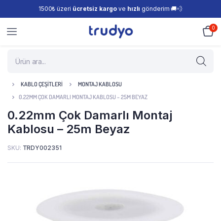
1500₺ üzeri
ücretsiz kargo
ve
hızlı
gönderim 🚚💨
0
KABLO ÇEŞITLERI
MONTAJ KABLOSU
0.22MM ÇOK DAMARLI MONTAJ KABLOSU – 25M BEYAZ
0.22mm Çok Damarlı Montaj
Kablosu – 25m Beyaz
SKU:
TRDY002351