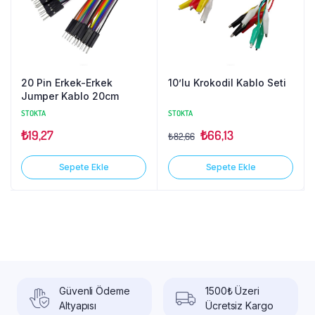
20 Pin Erkek-Erkek
10’lu Krokodil Kablo Seti
Jumper Kablo 20cm
STOKTA
STOKTA
₺
19,27
₺
66,13
₺
82,66
Sepete Ekle
Sepete Ekle
Güvenli Ödeme
1500₺ Üzeri
Altyapısı
Ücretsiz Kargo