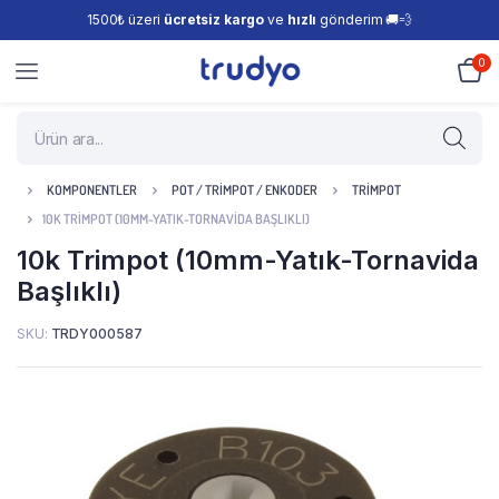
1500₺ üzeri
ücretsiz kargo
ve
hızlı
gönderim 🚚💨
0
KOMPONENTLER
POT / TRIMPOT / ENKODER
TRIMPOT
10K TRIMPOT (10MM-YATIK-TORNAVIDA BAŞLIKLI)
10k Trimpot (10mm-Yatık-Tornavida
Başlıklı)
SKU:
TRDY000587