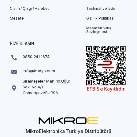
Cisim / Çizgi / Hareket
Teslimat ve İade
Mesafe
Gizlilik Politikası
Mesafeli Satış
Sözleşmesi
BIZE ULAŞIN
0850 241 1674
info@trudyo.com
Sırameşeler Mah. 10.Uğur
Sok. No:4/11
Osmangazi/BURSA
MikroElektronika Türkiye Distribütörü