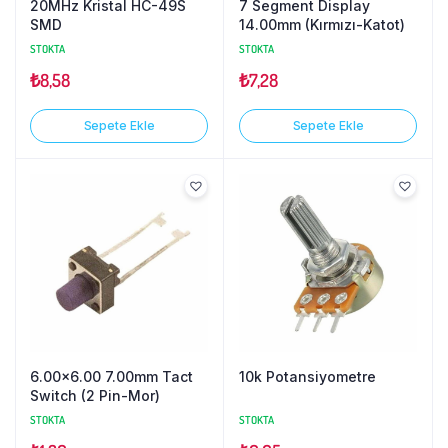
20MHz Kristal HC-49S
7 Segment Display
SMD
14.00mm (Kırmızı-Katot)
STOKTA
STOKTA
₺
8,58
₺
7,28
Sepete Ekle
Sepete Ekle
6.00×6.00 7.00mm Tact
10k Potansiyometre
Switch (2 Pin-Mor)
STOKTA
STOKTA