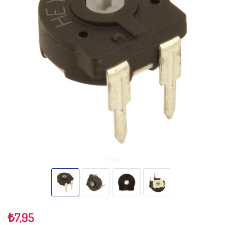
₺
7,95