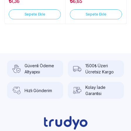
₺
1,36
₺
6,65
Sepete Ekle
Sepete Ekle
Güvenli Ödeme
1500₺ Üzeri
Altyapısı
Ücretsiz Kargo
Kolay İade
Hızlı Gönderim
Garantisi