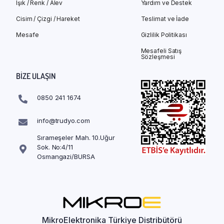
Işık / Renk / Alev
Yardım ve Destek
Cisim / Çizgi / Hareket
Teslimat ve İade
Mesafe
Gizlilik Politikası
Mesafeli Satış
Sözleşmesi
BIZE ULAŞIN
0850 241 1674
info@trudyo.com
Sırameşeler Mah. 10.Uğur
Sok. No:4/11
Osmangazi/BURSA
MikroElektronika Türkiye Distribütörü