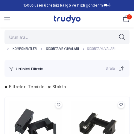
1500₺ üzeri
ücretsiz kargo
ve
hızlı
gönderim 🚚💨
0
KOMPONENTLER
SIGORTA VE YUVALARI
SIGORTA YUVALARI
Sırala
Ürünleri Filtrele
Filtreleri Temizle
Stokta