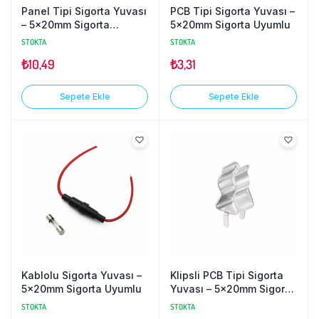
Panel Tipi Sigorta Yuvası
PCB Tipi Sigorta Yuvası –
– 5x20mm Sigorta
5x20mm Sigorta Uyumlu
Uyumlu
STOKTA
STOKTA
₺
10,49
₺
3,31
Sepete Ekle
Sepete Ekle
Kablolu Sigorta Yuvası –
Klipsli PCB Tipi Sigorta
5x20mm Sigorta Uyumlu
Yuvası – 5x20mm Sigorta
Uyumlu
STOKTA
STOKTA